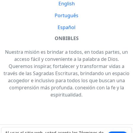
English
Português
Español
ONBIBLES
Nuestra misión es brindar a todos, en todas partes, un
acceso fácil y conveniente a la palabra de Dios.
Queremos inspirar, fortalecer y transformar vidas a
través de las Sagradas Escrituras, brindando un espacio
acogedor e inclusivo para todos los que buscan una
comprensión más profunda. conexión con la fe y la
espiritualidad.
Al usar el sitio web, usted acepta los
Términos de